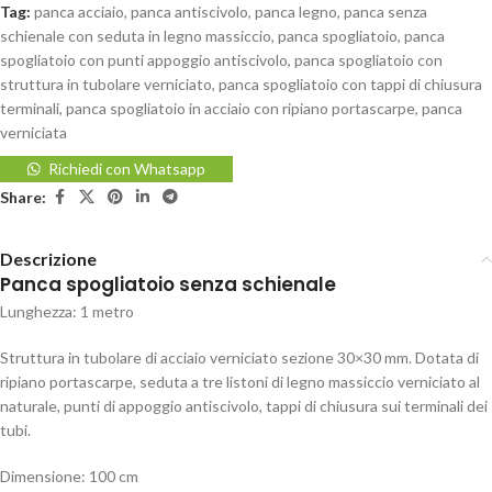
Tag:
panca acciaio
,
panca antiscivolo
,
panca legno
,
panca senza
schienale con seduta in legno massiccio
,
panca spogliatoio
,
panca
spogliatoio con punti appoggio antiscivolo
,
panca spogliatoio con
struttura in tubolare verniciato
,
panca spogliatoio con tappi di chiusura
terminali
,
panca spogliatoio in acciaio con ripiano portascarpe
,
panca
verniciata
Richiedi con Whatsapp
Share:
Descrizione
Panca spogliatoio senza schienale
Lunghezza: 1 metro
Struttura in tubolare di acciaio verniciato sezione 30×30 mm. Dotata di
ripiano portascarpe, seduta a tre listoni di legno massiccio verniciato al
naturale, punti di appoggio antiscivolo, tappi di chiusura sui terminali dei
tubi.
Dimensione: 100 cm