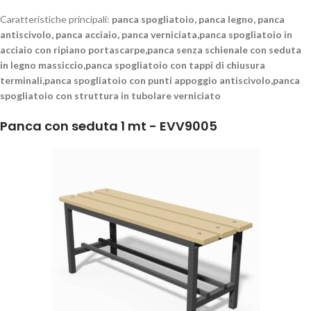
Caratteristiche principali:
panca spogliatoio, panca legno, panca
antiscivolo, panca acciaio, panca verniciata,panca spogliatoio in
acciaio con ripiano portascarpe,panca senza schienale con seduta
in legno massiccio,panca spogliatoio con tappi di chiusura
terminali,panca spogliatoio con punti appoggio antiscivolo,panca
spogliatoio con struttura in tubolare verniciato
Panca con seduta 1 mt - EVV9005