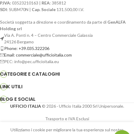
P.IVA:
03523210163 |
REA
: 385812
SDI
: SUBM70N |
Cap. Sociale
131.500,00 I.V.
Società soggetta a direzione e coordinamento da parte di
GenALFA
Holding srl
Via A. Ponti n. 4 – Centro Commerciale Galassia
24126 Bergamo
Phone: +39.035.322206
Email: commerciale@ufficioitalia.com
PEC: info@pec.ufficioitalia.eu
CATEGORIE E CATALOGHI
LINK UTILI
BLOG E SOCIAL
UFFICIO ITALIA
© 2026
· Ufficio Italia 2000 Srl Unipersonale.
Trasporto e IVA Esclusi
Panca
Utilizziamo i cookie per migliorare la tua esperienza sul nostro