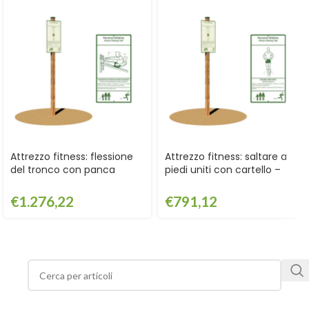
Attrezzo fitness: flessione
Attrezzo fitness: saltare a
del tronco con panca
piedi uniti con cartello –
inclinata con cartello –
GPG2110CART
GPG2118CART
€
1.276,22
€
791,12