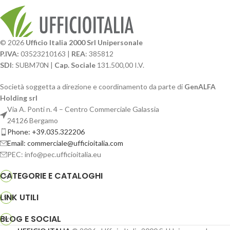
© 2026
Ufficio Italia 2000 Srl Unipersonale
P.IVA:
03523210163 |
REA
: 385812
SDI
: SUBM70N |
Cap. Sociale
131.500,00 I.V.
Società soggetta a direzione e coordinamento da parte di
GenALFA
Holding srl
Via A. Ponti n. 4 – Centro Commerciale Galassia
24126 Bergamo
Phone: +39.035.322206
Email: commerciale@ufficioitalia.com
PEC: info@pec.ufficioitalia.eu
CATEGORIE E CATALOGHI
LINK UTILI
BLOG E SOCIAL