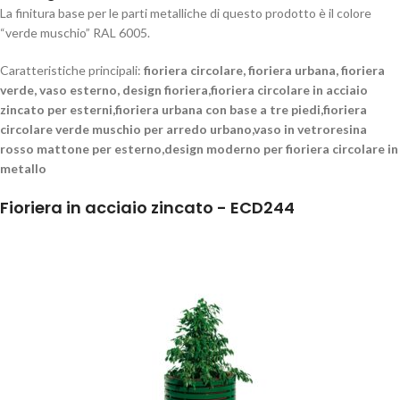
La finitura base per le parti metalliche di questo prodotto è il colore
“verde muschio” RAL 6005.
Caratteristiche principali:
fioriera circolare, fioriera urbana, fioriera
verde, vaso esterno, design fioriera,fioriera circolare in acciaio
zincato per esterni,fioriera urbana con base a tre piedi,fioriera
circolare verde muschio per arredo urbano,vaso in vetroresina
rosso mattone per esterno,design moderno per fioriera circolare in
metallo
Fioriera in acciaio zincato - ECD244