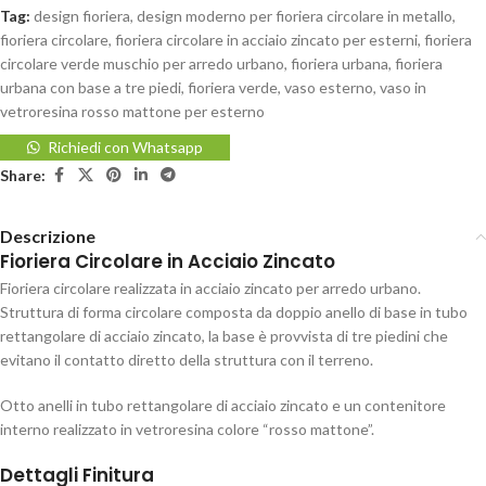
Tag:
design fioriera
,
design moderno per fioriera circolare in metallo
,
fioriera circolare
,
fioriera circolare in acciaio zincato per esterni
,
fioriera
circolare verde muschio per arredo urbano
,
fioriera urbana
,
fioriera
urbana con base a tre piedi
,
fioriera verde
,
vaso esterno
,
vaso in
vetroresina rosso mattone per esterno
Richiedi con Whatsapp
Share:
Descrizione
Fioriera Circolare in Acciaio Zincato
Fioriera circolare realizzata in acciaio zincato per arredo urbano.
Struttura di forma circolare composta da doppio anello di base in tubo
rettangolare di acciaio zincato, la base è provvista di tre piedini che
evitano il contatto diretto della struttura con il terreno.
Otto anelli in tubo rettangolare di acciaio zincato e un contenitore
interno realizzato in vetroresina colore “rosso mattone”.
Dettagli Finitura