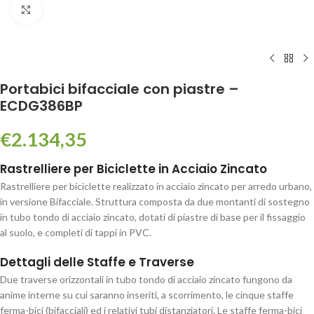
Click to enlarge
Portabici bifacciale con piastre –
ECDG386BP
€
2.134,35
Rastrelliere per Biciclette in Acciaio Zincato
Rastrelliere per biciclette realizzato in acciaio zincato per arredo urbano,
in versione Bifacciale. Struttura composta da due montanti di sostegno
in tubo tondo di acciaio zincato, dotati di piastre di base per il fissaggio
al suolo, e completi di tappi in PVC.
Dettagli delle Staffe e Traverse
Due traverse orizzontali in tubo tondo di acciaio zincato fungono da
anime interne su cui saranno inseriti, a scorrimento, le cinque staffe
ferma-bici (bifacciali) ed i relativi tubi distanziatori. Le staffe ferma-bici