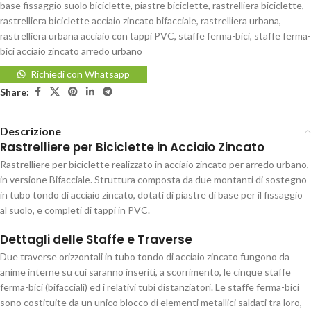
base fissaggio suolo biciclette
,
piastre biciclette
,
rastrelliera biciclette
,
rastrelliera biciclette acciaio zincato bifacciale
,
rastrelliera urbana
,
rastrelliera urbana acciaio con tappi PVC
,
staffe ferma-bici
,
staffe ferma-
bici acciaio zincato arredo urbano
Richiedi con Whatsapp
Share:
Descrizione
Rastrelliere per Biciclette in Acciaio Zincato
Rastrelliere per biciclette realizzato in acciaio zincato per arredo urbano,
in versione Bifacciale. Struttura composta da due montanti di sostegno
in tubo tondo di acciaio zincato, dotati di piastre di base per il fissaggio
al suolo, e completi di tappi in PVC.
Dettagli delle Staffe e Traverse
Due traverse orizzontali in tubo tondo di acciaio zincato fungono da
anime interne su cui saranno inseriti, a scorrimento, le cinque staffe
ferma-bici (bifacciali) ed i relativi tubi distanziatori. Le staffe ferma-bici
sono costituite da un unico blocco di elementi metallici saldati tra loro,