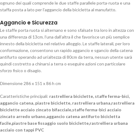
ognuno dei quali comprende le due staffe parallele porta-ruota e una
staffa posta a lato per l’aggancio della bicicletta al manufatto.
Aggancio e Sicurezza
Le staffe porta ruota si alternano e sono sfalsate tra loro in altezza con
una differenza di 13cm. l’una dall’altra il che favorisce un più semplice
innesto della bicicletta nel relativo alloggio. Le staffe laterali, per loro
conformazione, consentono un rapido aggancio e sgancio della catena
antifurto operando ad un’altezza di 80cm da terra, nessun utente sarà
quindi costretto a chinarsi a terra o eseguire azioni con particolare
sforzo fisico o disagio.
Dimensione 286 x 151 x 86 h cm
Caratteristiche principali:
rastrelliera biciclette, staffe ferma-bici,
aggancio catena, piastre biciclette, rastrelliera urbana,rastrelliera
biciclette acciaio zincato bifacciale,staffe ferma-bici acciaio
zincato arredo urbano,aggancio catena antifurto bicicletta
facile,piastre base fissaggio suolo biciclette,rastrelliera urbana
acciaio con tappi PVC