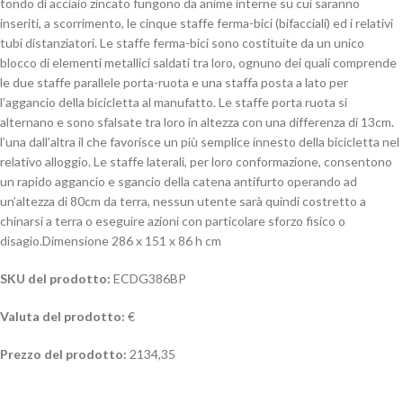
tondo di acciaio zincato fungono da anime interne su cui saranno
inseriti, a scorrimento, le cinque staffe ferma-bici (bifacciali) ed i relativi
tubi distanziatori. Le staffe ferma-bici sono costituite da un unico
blocco di elementi metallici saldati tra loro, ognuno dei quali comprende
le due staffe parallele porta-ruota e una staffa posta a lato per
l’aggancio della bicicletta al manufatto. Le staffe porta ruota si
alternano e sono sfalsate tra loro in altezza con una differenza di 13cm.
l’una dall’altra il che favorisce un più semplice innesto della bicicletta nel
relativo alloggio. Le staffe laterali, per loro conformazione, consentono
un rapido aggancio e sgancio della catena antifurto operando ad
un’altezza di 80cm da terra, nessun utente sarà quindi costretto a
chinarsi a terra o eseguire azioni con particolare sforzo fisico o
disagio.Dimensione 286 x 151 x 86 h cm
SKU del prodotto:
ECDG386BP
Valuta del prodotto:
€
Prezzo del prodotto:
2134,35