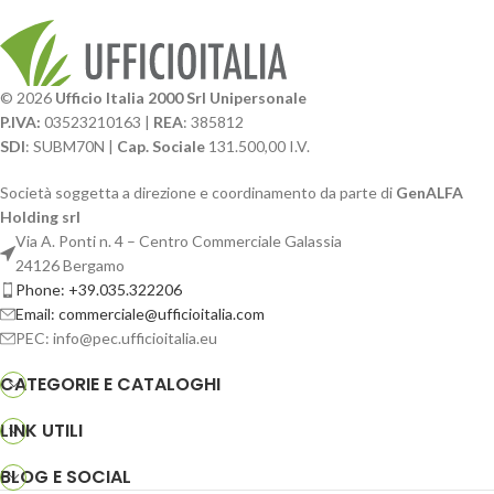
© 2026
Ufficio Italia 2000 Srl Unipersonale
P.IVA:
03523210163 |
REA
: 385812
SDI
: SUBM70N |
Cap. Sociale
131.500,00 I.V.
Società soggetta a direzione e coordinamento da parte di
GenALFA
Holding srl
Via A. Ponti n. 4 – Centro Commerciale Galassia
24126 Bergamo
Phone: +39.035.322206
Email: commerciale@ufficioitalia.com
PEC: info@pec.ufficioitalia.eu
CATEGORIE E CATALOGHI
LINK UTILI
BLOG E SOCIAL