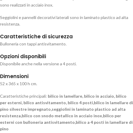
sono realizzati in acciaio inox.
Seggiolini e pannelli decorativi laterali sono in laminato plastico ad alta
resistenza.
Caratteristiche di sicurezza
Bulloneria con tappi antisvitamento.
Opzioni disponibili
Disponibile anche nella versione a 4 posti.
Dimensioni
52 x 365 x 100 h cm.
Caratteristiche principali:
bilico in lamellare, bilico in acciaio, bilico
per esterni, bilico antisvitamento, bilico 4 posti,bilico in lamellare di
pino silvestre impregnato,seggiolini in laminato plastico ad alta
resistenza,bilico con snodo metallico in acciaio inox,bilico per
esterni con bulloneria antisvitamento,bilico a 4 posti in lamellare di
pino