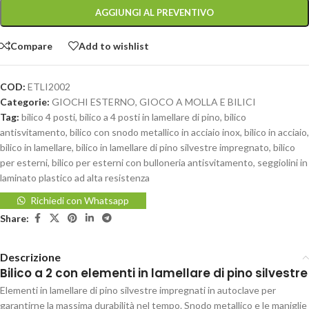
AGGIUNGI AL PREVENTIVO
Compare
Add to wishlist
COD:
ETLI2002
Categorie:
GIOCHI ESTERNO
,
GIOCO A MOLLA E BILICI
Tag:
bilico 4 posti
,
bilico a 4 posti in lamellare di pino
,
bilico
antisvitamento
,
bilico con snodo metallico in acciaio inox
,
bilico in acciaio
,
bilico in lamellare
,
bilico in lamellare di pino silvestre impregnato
,
bilico
per esterni
,
bilico per esterni con bulloneria antisvitamento
,
seggiolini in
laminato plastico ad alta resistenza
Richiedi con Whatsapp
Share:
Descrizione
Bilico a 2 con elementi in lamellare di pino silvestre
Elementi in lamellare di pino silvestre impregnati in autoclave per
garantirne la massima durabilità nel tempo. Snodo metallico e le maniglie