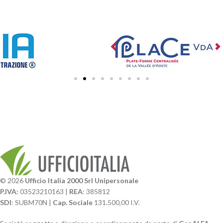
© 2026
Ufficio Italia 2000 Srl Unipersonale
P.IVA:
03523210163 |
REA
: 385812
SDI
: SUBM70N |
Cap. Sociale
131.500,00 I.V.