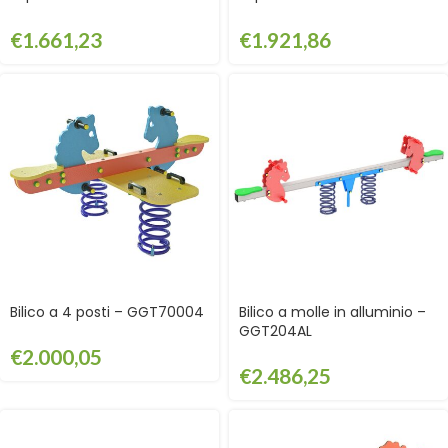
GPG2120
cartello – GPG2120CART
€
1.661,23
€
1.921,86
Bilico a 4 posti – GGT70004
Bilico a molle in alluminio –
GGT204AL
€
2.000,05
€
2.486,25