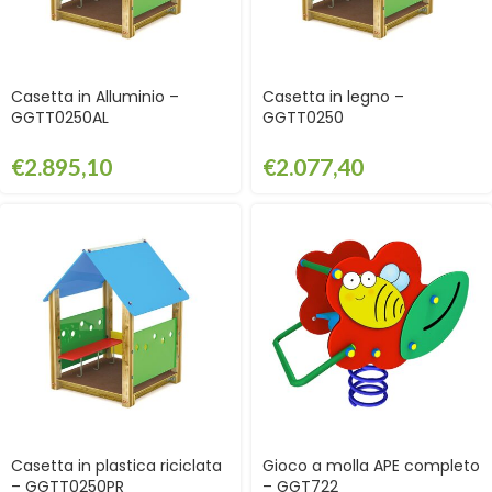
Casetta in Alluminio –
Casetta in legno –
GGTT0250AL
GGTT0250
€
2.895,10
€
2.077,40
Casetta in plastica riciclata
Gioco a molla APE completo
– GGTT0250PR
– GGT722