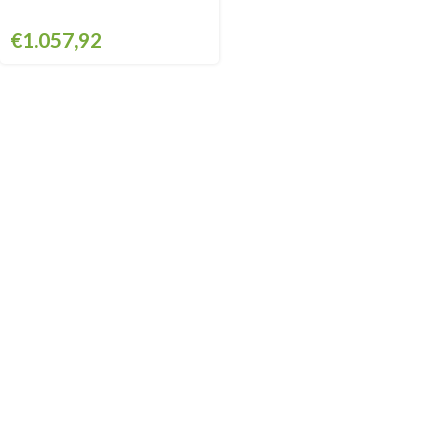
GPG2125CART
€
1.057,92