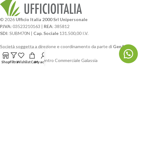
© 2026
Ufficio Italia 2000 Srl Unipersonale
P.IVA:
03523210163 |
REA
: 385812
SDI
: SUBM70N |
Cap. Sociale
131.500,00 I.V.
Società soggetta a direzione e coordinamento da parte di
GenALFA
Holding srl
Via A. Ponti n. 4 – Centro Commerciale Galassia
Shop
Filtra
Wishlist
Cart
My account
24126 Bergamo
Phone: +39.035.322206
Email: commerciale@ufficioitalia.com
PEC: info@pec.ufficioitalia.eu
CATEGORIE E CATALOGHI
LINK UTILI
BLOG E SOCIAL
UFFICIO ITALIA
© 2026
· Ufficio Italia 2000 Srl Unipersonale.