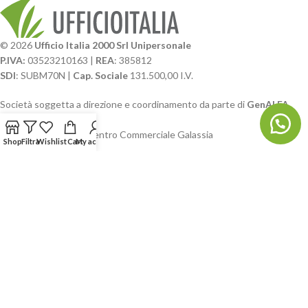
© 2026
Ufficio Italia 2000 Srl Unipersonale
P.IVA:
03523210163 |
REA
: 385812
SDI
: SUBM70N |
Cap. Sociale
131.500,00 I.V.
Società soggetta a direzione e coordinamento da parte di
GenALFA
Holding srl
Via A. Ponti n. 4 – Centro Commerciale Galassia
Shop
Filtra
Wishlist
Cart
My account
24126 Bergamo
Phone: +39.035.322206
Email: commerciale@ufficioitalia.com
PEC: info@pec.ufficioitalia.eu
CATEGORIE E CATALOGHI
LINK UTILI
BLOG E SOCIAL
UFFICIO ITALIA
© 2026
· Ufficio Italia 2000 Srl Unipersonale.