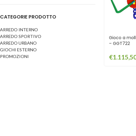
Dog
Posacenere
CATEGORIE PRODOTTO
Fioriere
Sicurezza stradale
Fontane
Tabelloni e bacheche
ARREDO INTERNO
ARREDO SPORTIVO
Gazebi e casette
Gioco a mol
Transenne
ARREDO URBANO
– GGT722
Orologi
GIOCHI ESTERNO
€
1.115,5
PROMOZIONI