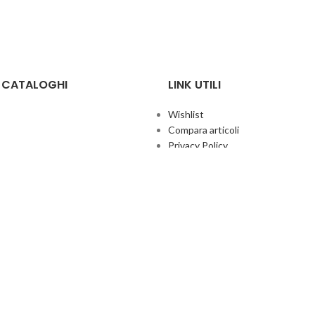
E CATALOGHI
LINK UTILI
Wishlist
Compara articoli
Privacy Policy
Cookie Policy
Termini e condizioni
ificate
Politica aziendale per la qualità
co Giochi
Contatti
Area Agenti
UFFICIO ITALIA
© 2026
· Ufficio Italia 2000 Srl Unipersonale.