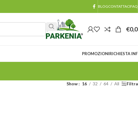
BLOG
CONTATTACI
FAQ
€
0,
PROMOZIONI
RICHIESTA IN
Show
16
32
64
All
Filtra