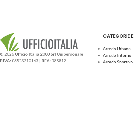
CATEGORIE 
Arredo Urbano
© 2026
Ufficio Italia 2000 Srl Unipersonale
Arredo Interno
P.IVA:
03523210163 |
REA
: 385812
Arredo Sportivo
SDI
: SUBM70N |
Cap. Sociale
131.500,00 I.V.
Giochi Esterno
Catalogo BPark
Società soggetta a direzione e coordinamento da
Promo Sedie Cert
parte di
GenALFA Holding srl
Attrezzature Par
Via A. Ponti n. 4 – Centro Commerciale Galassia
24126 Bergamo
Phone: +39.035.322206
Email: commerciale@ufficioitalia.com
PEC: info@pec.ufficioitalia.eu