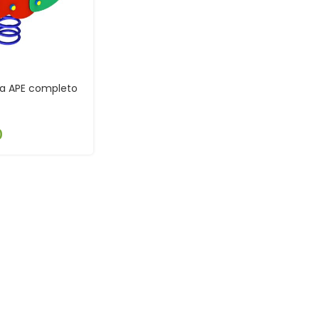
la APE completo
0