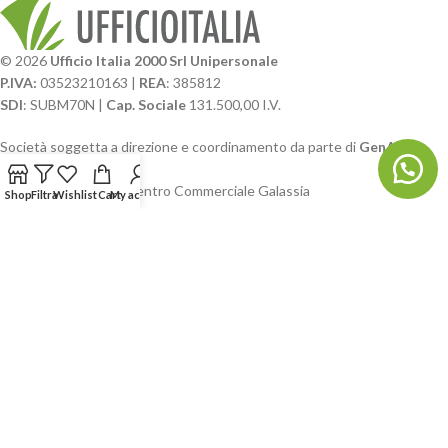
© 2026
Ufficio Italia 2000 Srl Unipersonale
P.IVA:
03523210163 |
REA
: 385812
SDI
: SUBM70N |
Cap. Sociale
131.500,00 I.V.
Società soggetta a direzione e coordinamento da parte di
GenALFA
Holding srl
Via A. Ponti n. 4 – Centro Commerciale Galassia
Shop
Filtra
Wishlist
Cart
My account
24126 Bergamo
Phone: +39.035.322206
Email: commerciale@ufficioitalia.com
PEC: info@pec.ufficioitalia.eu
CATEGORIE E CATALOGHI
LINK UTILI
BLOG E SOCIAL
UFFICIO ITALIA
© 2026
· Ufficio Italia 2000 Srl Unipersonale.