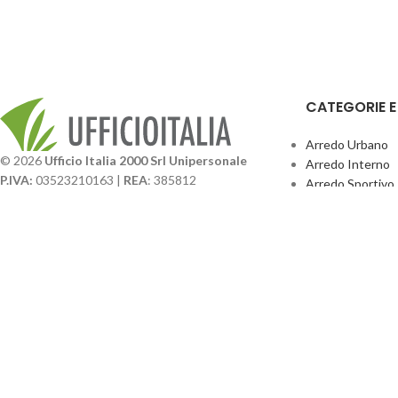
CATEGORIE 
Arredo Urbano
© 2026
Ufficio Italia 2000 Srl Unipersonale
Arredo Interno
P.IVA:
03523210163 |
REA
: 385812
Arredo Sportivo
SDI
: SUBM70N |
Cap. Sociale
131.500,00 I.V.
Giochi Esterno
Catalogo BPark
Società soggetta a direzione e coordinamento da
Promo Sedie Cert
parte di
GenALFA Holding srl
Attrezzature Par
Via A. Ponti n. 4 – Centro Commerciale Galassia
24126 Bergamo
Phone: +39.035.322206
Email: commerciale@ufficioitalia.com
PEC: info@pec.ufficioitalia.eu