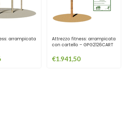
ness: arrampicata
Attrezzo fitness: arrampicata
con cartello – GPG2126CART
6
€
1.941,50