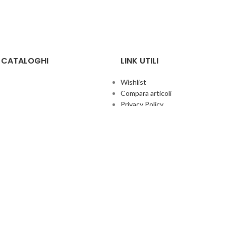
E CATALOGHI
LINK UTILI
Wishlist
Compara articoli
Privacy Policy
Cookie Policy
Termini e condizioni
ificate
Politica aziendale per la qualità
co Giochi
Contatti
Area Agenti
UFFICIO ITALIA
© 2026
· Ufficio Italia 2000 Srl Unipersonale.