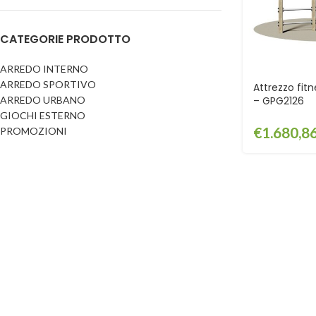
Dog
Posacenere
CATEGORIE PRODOTTO
Fioriere
Sicurezza stradale
Fontane
Tabelloni e bacheche
ARREDO INTERNO
ARREDO SPORTIVO
Gazebi e casette
Attrezzo fit
Transenne
ARREDO URBANO
– GPG2126
Orologi
GIOCHI ESTERNO
€
1.680,8
PROMOZIONI