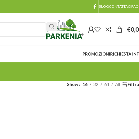
BLOG
CONTATTACI
FAQ
€
0,
PROMOZIONI
RICHIESTA IN
Show
16
32
64
All
Filtra