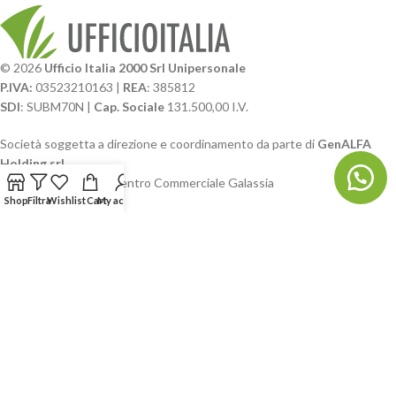
© 2026
Ufficio Italia 2000 Srl Unipersonale
P.IVA:
03523210163 |
REA
: 385812
SDI
: SUBM70N |
Cap. Sociale
131.500,00 I.V.
Società soggetta a direzione e coordinamento da parte di
GenALFA
Holding srl
Via A. Ponti n. 4 – Centro Commerciale Galassia
24126 Bergamo
Shop
Filtra
Wishlist
Cart
My account
Phone: +39.035.322206
Email: commerciale@ufficioitalia.com
PEC: info@pec.ufficioitalia.eu
CATEGORIE E CATALOGHI
LINK UTILI
BLOG E SOCIAL
UFFICIO ITALIA
© 2026
· Ufficio Italia 2000 Srl Unipersonale.