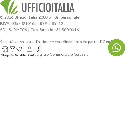
© 2026
Ufficio Italia 2000 Srl Unipersonale
P.IVA:
03523210163 |
REA
: 385812
SDI
: SUBM70N |
Cap. Sociale
131.500,00 I.V.
Società soggetta a direzione e coordinamento da parte di
GenALFA
Holding srl
Via A. Ponti n. 4 – Centro Commerciale Galassia
Shop
Filtra
Wishlist
Cart
My account
24126 Bergamo
Phone: +39.035.322206
Email: commerciale@ufficioitalia.com
PEC: info@pec.ufficioitalia.eu
CATEGORIE E CATALOGHI
LINK UTILI
BLOG E SOCIAL
UFFICIO ITALIA
© 2026
· Ufficio Italia 2000 Srl Unipersonale.