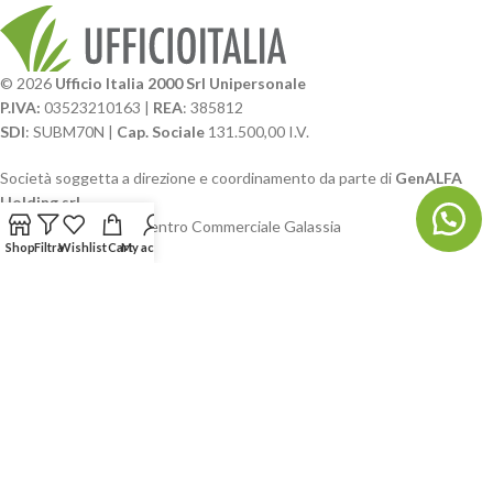
© 2026
Ufficio Italia 2000 Srl Unipersonale
P.IVA:
03523210163 |
REA
: 385812
SDI
: SUBM70N |
Cap. Sociale
131.500,00 I.V.
Società soggetta a direzione e coordinamento da parte di
GenALFA
Holding srl
Via A. Ponti n. 4 – Centro Commerciale Galassia
Shop
Filtra
Wishlist
Cart
My account
24126 Bergamo
Phone: +39.035.322206
Email: commerciale@ufficioitalia.com
PEC: info@pec.ufficioitalia.eu
CATEGORIE E CATALOGHI
LINK UTILI
BLOG E SOCIAL
UFFICIO ITALIA
© 2026
· Ufficio Italia 2000 Srl Unipersonale.