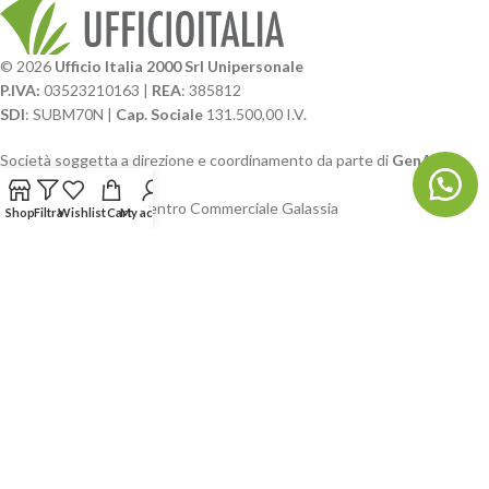
© 2026
Ufficio Italia 2000 Srl Unipersonale
P.IVA:
03523210163 |
REA
: 385812
SDI
: SUBM70N |
Cap. Sociale
131.500,00 I.V.
Società soggetta a direzione e coordinamento da parte di
GenALFA
Holding srl
Via A. Ponti n. 4 – Centro Commerciale Galassia
Shop
Filtra
Wishlist
Cart
My account
24126 Bergamo
Phone: +39.035.322206
Email: commerciale@ufficioitalia.com
PEC: info@pec.ufficioitalia.eu
CATEGORIE E CATALOGHI
LINK UTILI
BLOG E SOCIAL
UFFICIO ITALIA
© 2026
· Ufficio Italia 2000 Srl Unipersonale.