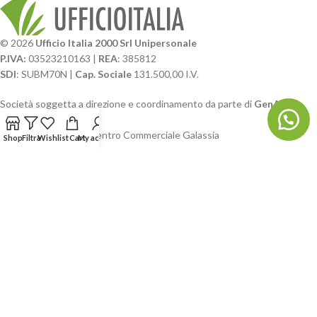
© 2026
Ufficio Italia 2000 Srl Unipersonale
P.IVA:
03523210163 |
REA
: 385812
SDI
: SUBM70N |
Cap. Sociale
131.500,00 I.V.
Società soggetta a direzione e coordinamento da parte di
GenALFA
Holding srl
Via A. Ponti n. 4 – Centro Commerciale Galassia
Shop
Filtra
Wishlist
Cart
My account
24126 Bergamo
Phone: +39.035.322206
Email: commerciale@ufficioitalia.com
PEC: info@pec.ufficioitalia.eu
CATEGORIE E CATALOGHI
LINK UTILI
BLOG E SOCIAL
UFFICIO ITALIA
© 2026
· Ufficio Italia 2000 Srl Unipersonale.