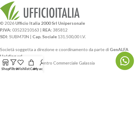
© 2026
Ufficio Italia 2000 Srl Unipersonale
P.IVA:
03523210163 |
REA
: 385812
SDI
: SUBM70N |
Cap. Sociale
131.500,00 I.V.
Società soggetta a direzione e coordinamento da parte di
GenALFA
Holding srl
Via A. Ponti n. 4 – Centro Commerciale Galassia
Shop
Filtra
Wishlist
Cart
My account
24126 Bergamo
Phone: +39.035.322206
Email: commerciale@ufficioitalia.com
PEC: info@pec.ufficioitalia.eu
CATEGORIE E CATALOGHI
LINK UTILI
BLOG E SOCIAL
UFFICIO ITALIA
© 2026
· Ufficio Italia 2000 Srl Unipersonale.