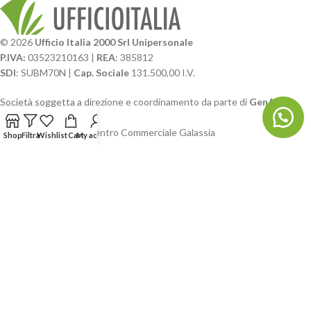
© 2026
Ufficio Italia 2000 Srl Unipersonale
P.IVA:
03523210163 |
REA
: 385812
SDI
: SUBM70N |
Cap. Sociale
131.500,00 I.V.
Società soggetta a direzione e coordinamento da parte di
GenALFA
Holding srl
Via A. Ponti n. 4 – Centro Commerciale Galassia
Shop
Filtra
Wishlist
Cart
My account
24126 Bergamo
Phone: +39.035.322206
Email: commerciale@ufficioitalia.com
PEC: info@pec.ufficioitalia.eu
CATEGORIE E CATALOGHI
LINK UTILI
BLOG E SOCIAL
UFFICIO ITALIA
© 2026
· Ufficio Italia 2000 Srl Unipersonale.