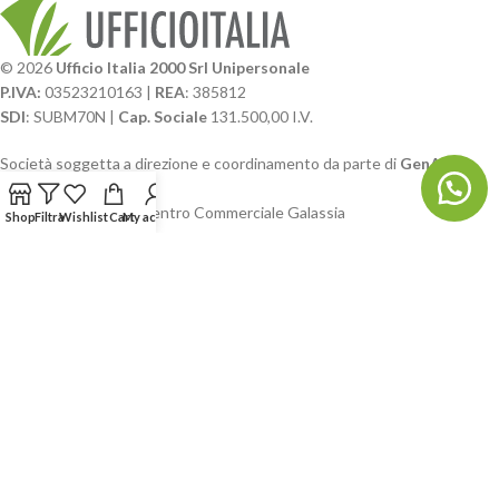
© 2026
Ufficio Italia 2000 Srl Unipersonale
P.IVA:
03523210163 |
REA
: 385812
SDI
: SUBM70N |
Cap. Sociale
131.500,00 I.V.
Società soggetta a direzione e coordinamento da parte di
GenALFA
Holding srl
Via A. Ponti n. 4 – Centro Commerciale Galassia
Shop
Filtra
Wishlist
Cart
My account
24126 Bergamo
Phone: +39.035.322206
Email: commerciale@ufficioitalia.com
PEC: info@pec.ufficioitalia.eu
CATEGORIE E CATALOGHI
LINK UTILI
BLOG E SOCIAL
UFFICIO ITALIA
© 2026
· Ufficio Italia 2000 Srl Unipersonale.