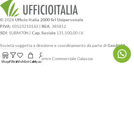
© 2026
Ufficio Italia 2000 Srl Unipersonale
P.IVA:
03523210163 |
REA
: 385812
SDI
: SUBM70N |
Cap. Sociale
131.500,00 I.V.
Società soggetta a direzione e coordinamento da parte di
GenALFA
Holding srl
Via A. Ponti n. 4 – Centro Commerciale Galassia
Shop
Filtra
Wishlist
Cart
My account
24126 Bergamo
Phone: +39.035.322206
Email: commerciale@ufficioitalia.com
PEC: info@pec.ufficioitalia.eu
CATEGORIE E CATALOGHI
LINK UTILI
BLOG E SOCIAL
UFFICIO ITALIA
© 2026
· Ufficio Italia 2000 Srl Unipersonale.