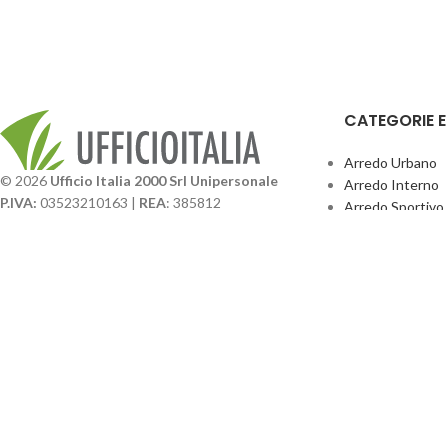
CATEGORIE 
Arredo Urbano
© 2026
Ufficio Italia 2000 Srl Unipersonale
Arredo Interno
P.IVA:
03523210163 |
REA
: 385812
Arredo Sportivo
SDI
: SUBM70N |
Cap. Sociale
131.500,00 I.V.
Giochi Esterno
Catalogo BPark
Società soggetta a direzione e coordinamento da
Promo Sedie Cert
parte di
GenALFA Holding srl
Attrezzature Par
Via A. Ponti n. 4 – Centro Commerciale Galassia
24126 Bergamo
Phone: +39.035.322206
Email: commerciale@ufficioitalia.com
PEC: info@pec.ufficioitalia.eu