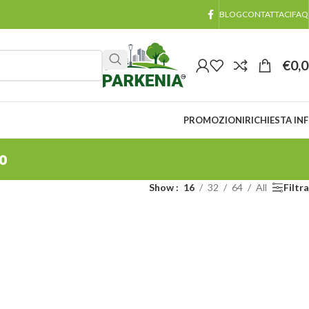
BLOG
CONTATTACI
FAQ
€
0,
PROMOZIONI
RICHIESTA IN
to
Show
16
32
64
All
Filtra