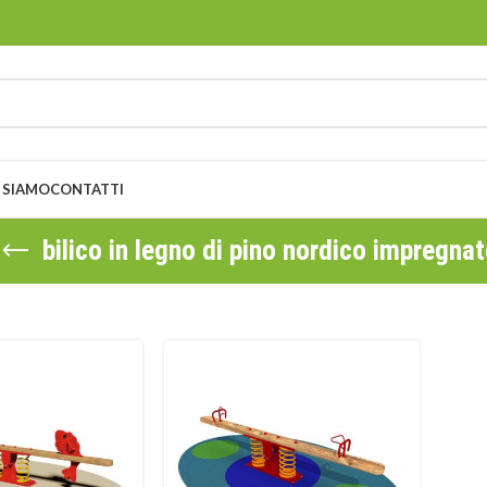
 SIAMO
CONTATTI
bilico in legno di pino nordico impregna