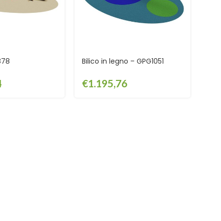
878
Bilico in legno – GPG1051
4
€
1.195,76