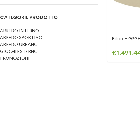
Dog
Posacenere
CATEGORIE PRODOTTO
Fioriere
Sicurezza stradale
Fontane
Tabelloni e bacheche
ARREDO INTERNO
ARREDO SPORTIVO
Gazebi e casette
Bilico – GPG
Transenne
ARREDO URBANO
Orologi
GIOCHI ESTERNO
€
1.491,4
PROMOZIONI