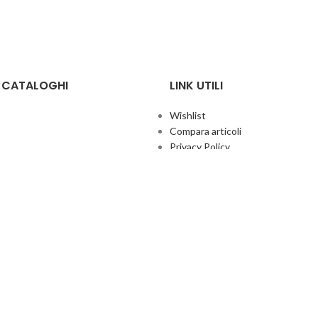
E CATALOGHI
LINK UTILI
Wishlist
Compara articoli
Privacy Policy
Cookie Policy
Termini e condizioni
ificate
Politica aziendale per la qualità
co Giochi
Contatti
Area Agenti
UFFICIO ITALIA
© 2026
· Ufficio Italia 2000 Srl Unipersonale.