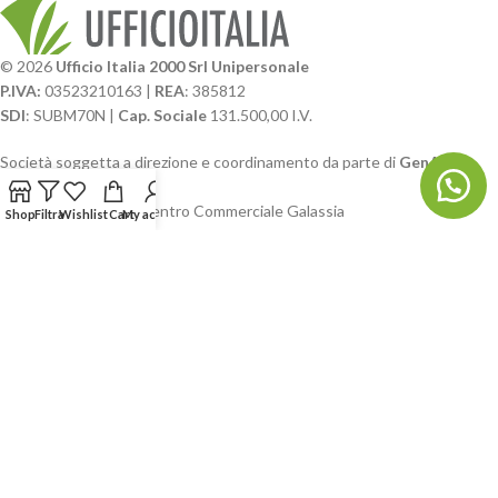
© 2026
Ufficio Italia 2000 Srl Unipersonale
P.IVA:
03523210163 |
REA
: 385812
SDI
: SUBM70N |
Cap. Sociale
131.500,00 I.V.
Società soggetta a direzione e coordinamento da parte di
GenALFA
Holding srl
Via A. Ponti n. 4 – Centro Commerciale Galassia
Shop
Filtra
Wishlist
Cart
My account
24126 Bergamo
Phone: +39.035.322206
Email: commerciale@ufficioitalia.com
PEC: info@pec.ufficioitalia.eu
CATEGORIE E CATALOGHI
LINK UTILI
BLOG E SOCIAL
UFFICIO ITALIA
© 2026
· Ufficio Italia 2000 Srl Unipersonale.