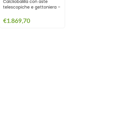
Calcliobalilla con aste
telescopiche e gettoniera –
GAF0742
€
1.869,70