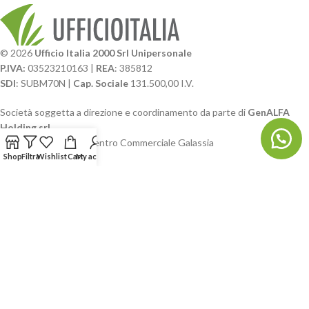
© 2026
Ufficio Italia 2000 Srl Unipersonale
P.IVA:
03523210163 |
REA
: 385812
SDI
: SUBM70N |
Cap. Sociale
131.500,00 I.V.
Società soggetta a direzione e coordinamento da parte di
GenALFA
Holding srl
Via A. Ponti n. 4 – Centro Commerciale Galassia
24126 Bergamo
Shop
Filtra
Wishlist
Cart
My account
Phone: +39.035.322206
Email: commerciale@ufficioitalia.com
PEC: info@pec.ufficioitalia.eu
CATEGORIE E CATALOGHI
LINK UTILI
BLOG E SOCIAL
UFFICIO ITALIA
© 2026
· Ufficio Italia 2000 Srl Unipersonale.