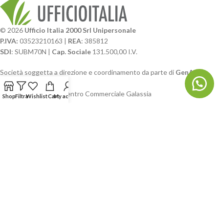
© 2026
Ufficio Italia 2000 Srl Unipersonale
P.IVA:
03523210163 |
REA
: 385812
SDI
: SUBM70N |
Cap. Sociale
131.500,00 I.V.
Società soggetta a direzione e coordinamento da parte di
GenALFA
Holding srl
Via A. Ponti n. 4 – Centro Commerciale Galassia
Shop
Filtra
Wishlist
Cart
My account
24126 Bergamo
Phone: +39.035.322206
Email: commerciale@ufficioitalia.com
PEC: info@pec.ufficioitalia.eu
CATEGORIE E CATALOGHI
LINK UTILI
BLOG E SOCIAL
UFFICIO ITALIA
© 2026
· Ufficio Italia 2000 Srl Unipersonale.