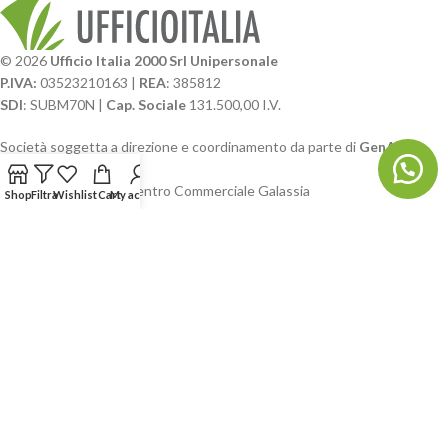
© 2026
Ufficio Italia 2000 Srl Unipersonale
P.IVA:
03523210163 |
REA
: 385812
SDI
: SUBM70N |
Cap. Sociale
131.500,00 I.V.
Società soggetta a direzione e coordinamento da parte di
GenALFA
Holding srl
Via A. Ponti n. 4 – Centro Commerciale Galassia
Shop
Filtra
Wishlist
Cart
My account
24126 Bergamo
Phone: +39.035.322206
Email: commerciale@ufficioitalia.com
PEC: info@pec.ufficioitalia.eu
CATEGORIE E CATALOGHI
LINK UTILI
BLOG E SOCIAL
UFFICIO ITALIA
© 2026
· Ufficio Italia 2000 Srl Unipersonale.