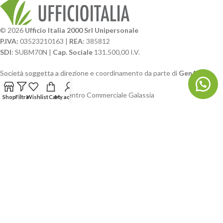
© 2026
Ufficio Italia 2000 Srl Unipersonale
P.IVA:
03523210163 |
REA
: 385812
SDI
: SUBM70N |
Cap. Sociale
131.500,00 I.V.
Società soggetta a direzione e coordinamento da parte di
GenALFA
Holding srl
Via A. Ponti n. 4 – Centro Commerciale Galassia
Shop
Filtra
Wishlist
Cart
My account
24126 Bergamo
Phone: +39.035.322206
Email: commerciale@ufficioitalia.com
PEC: info@pec.ufficioitalia.eu
CATEGORIE E CATALOGHI
LINK UTILI
BLOG E SOCIAL
UFFICIO ITALIA
© 2026
· Ufficio Italia 2000 Srl Unipersonale.