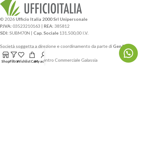
© 2026
Ufficio Italia 2000 Srl Unipersonale
P.IVA:
03523210163 |
REA
: 385812
SDI
: SUBM70N |
Cap. Sociale
131.500,00 I.V.
Società soggetta a direzione e coordinamento da parte di
GenALFA
Holding srl
Via A. Ponti n. 4 – Centro Commerciale Galassia
Shop
Filtra
Wishlist
Cart
My account
24126 Bergamo
Phone: +39.035.322206
Email: commerciale@ufficioitalia.com
PEC: info@pec.ufficioitalia.eu
CATEGORIE E CATALOGHI
LINK UTILI
BLOG E SOCIAL
UFFICIO ITALIA
© 2026
· Ufficio Italia 2000 Srl Unipersonale.