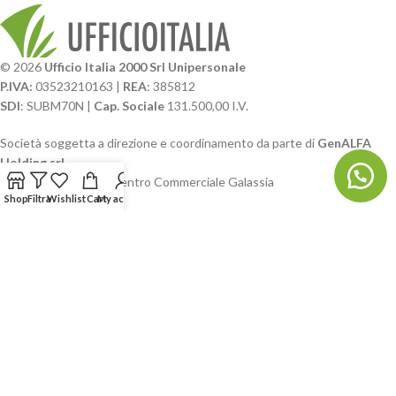
© 2026
Ufficio Italia 2000 Srl Unipersonale
P.IVA:
03523210163 |
REA
: 385812
SDI
: SUBM70N |
Cap. Sociale
131.500,00 I.V.
Società soggetta a direzione e coordinamento da parte di
GenALFA
Holding srl
Via A. Ponti n. 4 – Centro Commerciale Galassia
Shop
Filtra
Wishlist
Cart
My account
24126 Bergamo
Phone: +39.035.322206
Email: commerciale@ufficioitalia.com
PEC: info@pec.ufficioitalia.eu
CATEGORIE E CATALOGHI
LINK UTILI
BLOG E SOCIAL
UFFICIO ITALIA
© 2026
· Ufficio Italia 2000 Srl Unipersonale.