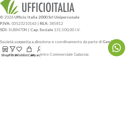
© 2026
Ufficio Italia 2000 Srl Unipersonale
P.IVA:
03523210163 |
REA
: 385812
SDI
: SUBM70N |
Cap. Sociale
131.500,00 I.V.
Società soggetta a direzione e coordinamento da parte di
GenALFA
Holding srl
Via A. Ponti n. 4 – Centro Commerciale Galassia
Shop
Filtra
Wishlist
Cart
My account
24126 Bergamo
Phone: +39.035.322206
Email: commerciale@ufficioitalia.com
PEC: info@pec.ufficioitalia.eu
CATEGORIE E CATALOGHI
LINK UTILI
BLOG E SOCIAL
UFFICIO ITALIA
© 2026
· Ufficio Italia 2000 Srl Unipersonale.