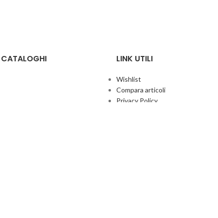
E CATALOGHI
LINK UTILI
Wishlist
Compara articoli
Privacy Policy
Cookie Policy
Termini e condizioni
ificate
Politica aziendale per la qualità
co Giochi
Contatti
Area Agenti
UFFICIO ITALIA
© 2026
· Ufficio Italia 2000 Srl Unipersonale.