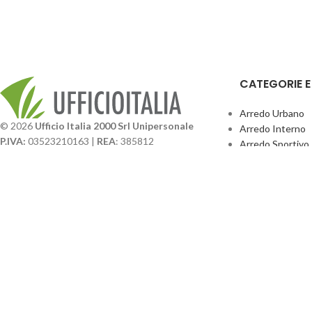
CATEGORIE 
Arredo Urbano
© 2026
Ufficio Italia 2000 Srl Unipersonale
Arredo Interno
P.IVA:
03523210163 |
REA
: 385812
Arredo Sportivo
SDI
: SUBM70N |
Cap. Sociale
131.500,00 I.V.
Giochi Esterno
Catalogo BPark
Società soggetta a direzione e coordinamento da
Promo Sedie Cert
parte di
GenALFA Holding srl
Attrezzature Par
Via A. Ponti n. 4 – Centro Commerciale Galassia
24126 Bergamo
Phone: +39.035.322206
Email: commerciale@ufficioitalia.com
PEC: info@pec.ufficioitalia.eu