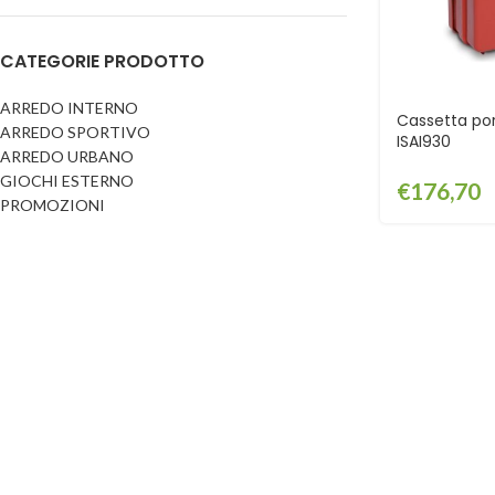
Dog
Posacenere
CATEGORIE PRODOTTO
Fioriere
Sicurezza stradale
Fontane
Tabelloni e bacheche
ARREDO INTERNO
Cassetta por
ARREDO SPORTIVO
Gazebi e casette
ISAI930
Transenne
ARREDO URBANO
Orologi
GIOCHI ESTERNO
€
176,70
PROMOZIONI