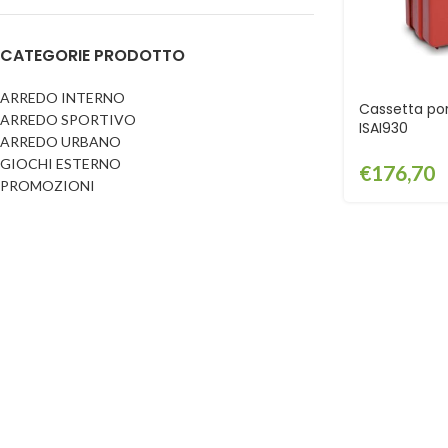
Dog
Posacenere
CATEGORIE PRODOTTO
Fioriere
Sicurezza stradale
Fontane
Tabelloni e bacheche
ARREDO INTERNO
Cassetta por
ARREDO SPORTIVO
Gazebi e casette
ISAI930
Transenne
ARREDO URBANO
Orologi
GIOCHI ESTERNO
€
176,70
PROMOZIONI