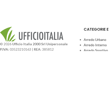
CATEGORIE 
Arredo Urbano
© 2026
Ufficio Italia 2000 Srl Unipersonale
Arredo Interno
P.IVA:
03523210163 |
REA
: 385812
Arredo Sportivo
SDI
: SUBM70N |
Cap. Sociale
131.500,00 I.V.
Giochi Esterno
Catalogo BPark
Società soggetta a direzione e coordinamento da
Promo Sedie Cert
parte di
GenALFA Holding srl
Attrezzature Par
Via A. Ponti n. 4 – Centro Commerciale Galassia
24126 Bergamo
Phone: +39.035.322206
Email: commerciale@ufficioitalia.com
PEC: info@pec.ufficioitalia.eu