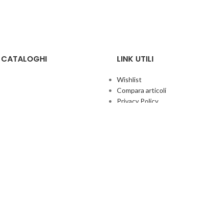
E CATALOGHI
LINK UTILI
Wishlist
Compara articoli
Privacy Policy
Cookie Policy
Termini e condizioni
ificate
Politica aziendale per la qualità
co Giochi
Contatti
Area Agenti
UFFICIO ITALIA
© 2026
· Ufficio Italia 2000 Srl Unipersonale.