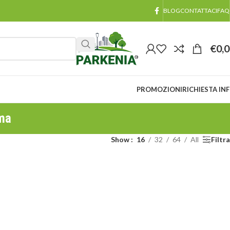
BLOG
CONTATTACI
FAQ
€
0,
PROMOZIONI
RICHIESTA IN
rma
Show
16
32
64
All
Filtra