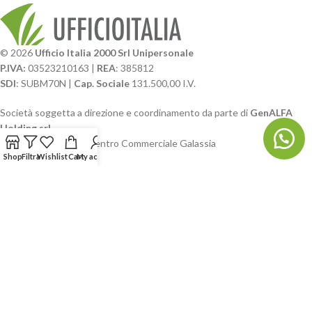
© 2026
Ufficio Italia 2000 Srl Unipersonale
P.IVA:
03523210163 |
REA
: 385812
SDI
: SUBM70N |
Cap. Sociale
131.500,00 I.V.
Società soggetta a direzione e coordinamento da parte di
GenALFA
Holding srl
Via A. Ponti n. 4 – Centro Commerciale Galassia
Shop
Filtra
Wishlist
Cart
My account
24126 Bergamo
Phone: +39.035.322206
Email: commerciale@ufficioitalia.com
PEC: info@pec.ufficioitalia.eu
CATEGORIE E CATALOGHI
LINK UTILI
BLOG E SOCIAL
UFFICIO ITALIA
© 2026
· Ufficio Italia 2000 Srl Unipersonale.