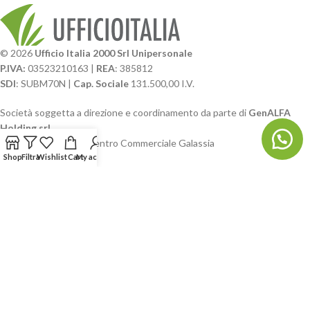
© 2026
Ufficio Italia 2000 Srl Unipersonale
P.IVA:
03523210163 |
REA
: 385812
SDI
: SUBM70N |
Cap. Sociale
131.500,00 I.V.
Società soggetta a direzione e coordinamento da parte di
GenALFA
Holding srl
Via A. Ponti n. 4 – Centro Commerciale Galassia
24126 Bergamo
Shop
Filtra
Wishlist
Cart
My account
Phone: +39.035.322206
Email: commerciale@ufficioitalia.com
PEC: info@pec.ufficioitalia.eu
CATEGORIE E CATALOGHI
LINK UTILI
BLOG E SOCIAL
UFFICIO ITALIA
© 2026
· Ufficio Italia 2000 Srl Unipersonale.