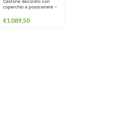
Cestone decorato con
coperchio e posacenere –
EDFC149CTP
€
1.089,50