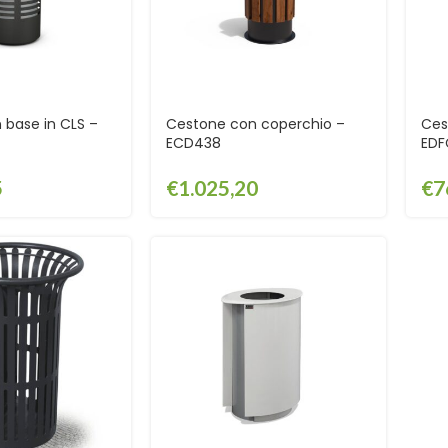
 base in CLS –
Cestone con coperchio –
Ces
ECD438
EDF
5
€
1.025,20
€
7