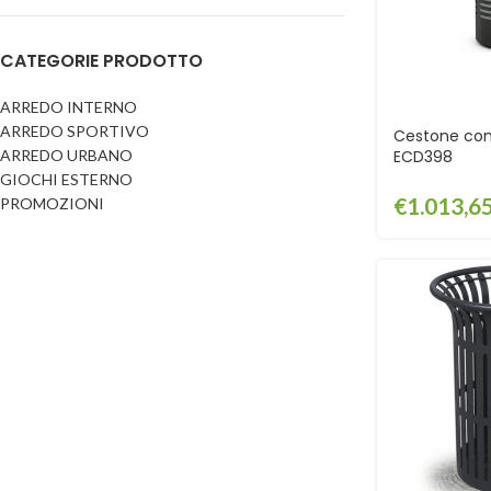
Dog
Posacenere
CATEGORIE PRODOTTO
Fioriere
Sicurezza stradale
Fontane
Tabelloni e bacheche
ARREDO INTERNO
ARREDO SPORTIVO
Gazebi e casette
Cestone con
Transenne
ARREDO URBANO
ECD398
Orologi
GIOCHI ESTERNO
€
1.013,6
PROMOZIONI