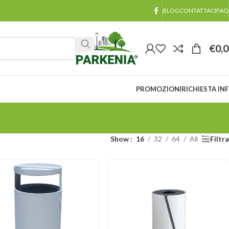
BLOG
CONTATTACI
FAQ
€
0,
PROMOZIONI
RICHIESTA IN
Show
16
32
64
All
Filtra