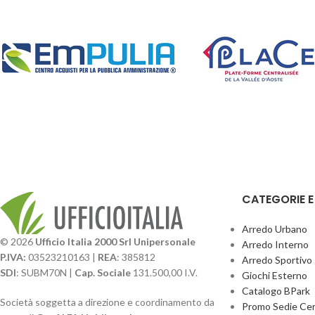
CATEGORIE 
Arredo Urbano
© 2026
Ufficio Italia 2000 Srl Unipersonale
Arredo Interno
P.IVA:
03523210163 |
REA
: 385812
Arredo Sportivo
SDI
: SUBM70N |
Cap. Sociale
131.500,00 I.V.
Giochi Esterno
Catalogo BPark
Società soggetta a direzione e coordinamento da
Promo Sedie Cert