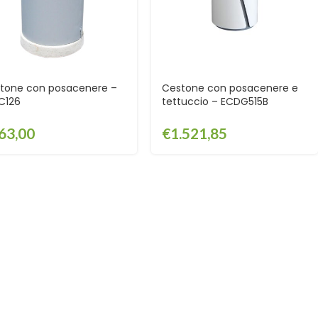
tone con posacenere –
Cestone con posacenere e
C126
tettuccio – ECDG515B
63,00
€
1.521,85