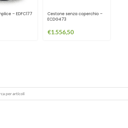
plice – EDFC177
Cestone senza coperchio –
ECDG473
€
1.556,50