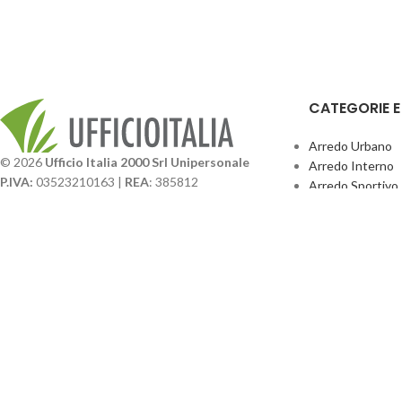
CATEGORIE 
Arredo Urbano
© 2026
Ufficio Italia 2000 Srl Unipersonale
Arredo Interno
P.IVA:
03523210163 |
REA
: 385812
Arredo Sportivo
SDI
: SUBM70N |
Cap. Sociale
131.500,00 I.V.
Giochi Esterno
Catalogo BPark
Società soggetta a direzione e coordinamento da
Promo Sedie Cert
parte di
GenALFA Holding srl
Attrezzature Par
Via A. Ponti n. 4 – Centro Commerciale Galassia
24126 Bergamo
Phone: +39.035.322206
Email: commerciale@ufficioitalia.com
PEC: info@pec.ufficioitalia.eu