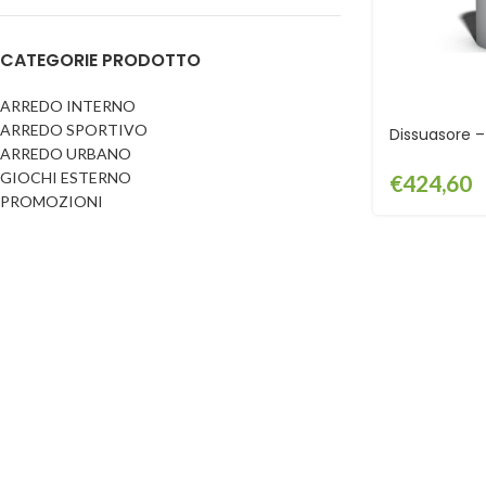
Dog
Posacenere
CATEGORIE PRODOTTO
Fioriere
Sicurezza stradale
Fontane
Tabelloni e bacheche
ARREDO INTERNO
ARREDO SPORTIVO
Gazebi e casette
Dissuasore 
Transenne
ARREDO URBANO
Orologi
GIOCHI ESTERNO
€
424,60
PROMOZIONI