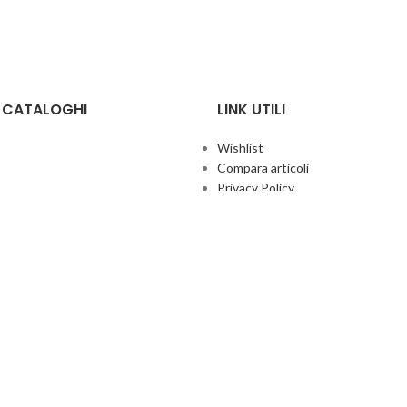
E CATALOGHI
LINK UTILI
Wishlist
Compara articoli
Privacy Policy
Cookie Policy
Termini e condizioni
ificate
Politica aziendale per la qualità
co Giochi
Contatti
Area Agenti
UFFICIO ITALIA
© 2026
· Ufficio Italia 2000 Srl Unipersonale.