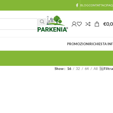
BLOG
CONTATTACI
FAQ
€
0,
PROMOZIONI
RICHIESTA IN
Show
16
32
64
All
Filtra