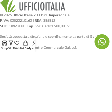
© 2026
Ufficio Italia 2000 Srl Unipersonale
P.IVA:
03523210163 |
REA
: 385812
SDI
: SUBM70N |
Cap. Sociale
131.500,00 I.V.
Società soggetta a direzione e coordinamento da parte di
GenALFA
Holding srl
Via A. Ponti n. 4 – Centro Commerciale Galassia
Shop
Filtra
Wishlist
Cart
My account
24126 Bergamo
Phone: +39.035.322206
Email: commerciale@ufficioitalia.com
PEC: info@pec.ufficioitalia.eu
CATEGORIE E CATALOGHI
LINK UTILI
BLOG E SOCIAL
UFFICIO ITALIA
© 2026
· Ufficio Italia 2000 Srl Unipersonale.