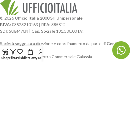
© 2026
Ufficio Italia 2000 Srl Unipersonale
P.IVA:
03523210163 |
REA
: 385812
SDI
: SUBM70N |
Cap. Sociale
131.500,00 I.V.
Società soggetta a direzione e coordinamento da parte di
GenALFA
Holding srl
Via A. Ponti n. 4 – Centro Commerciale Galassia
Shop
Filtra
Wishlist
Cart
My account
24126 Bergamo
Phone: +39.035.322206
Email: commerciale@ufficioitalia.com
PEC: info@pec.ufficioitalia.eu
CATEGORIE E CATALOGHI
LINK UTILI
BLOG E SOCIAL
UFFICIO ITALIA
© 2026
· Ufficio Italia 2000 Srl Unipersonale.