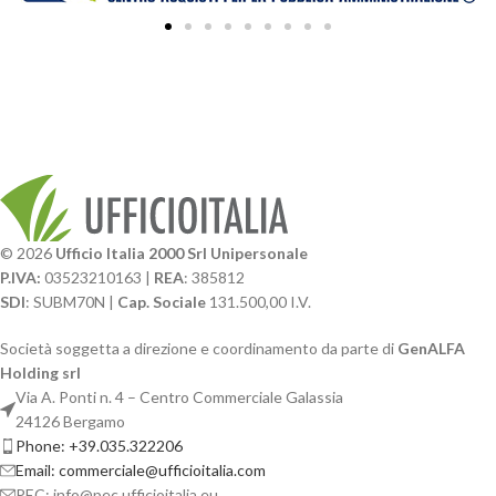
© 2026
Ufficio Italia 2000 Srl Unipersonale
P.IVA:
03523210163 |
REA
: 385812
SDI
: SUBM70N |
Cap. Sociale
131.500,00 I.V.
Società soggetta a direzione e coordinamento da parte di
GenALFA
Holding srl
Via A. Ponti n. 4 – Centro Commerciale Galassia
24126 Bergamo
Phone: +39.035.322206
Email: commerciale@ufficioitalia.com
PEC: info@pec.ufficioitalia.eu