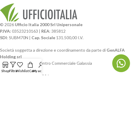
© 2026
Ufficio Italia 2000 Srl Unipersonale
P.IVA:
03523210163 |
REA
: 385812
SDI
: SUBM70N |
Cap. Sociale
131.500,00 I.V.
Società soggetta a direzione e coordinamento da parte di
GenALFA
Holding srl
Via A. Ponti n. 4 – Centro Commerciale Galassia
24126 Bergamo
Shop
Filtra
Wishlist
Cart
My account
Phone: +39.035.322206
Email: commerciale@ufficioitalia.com
PEC: info@pec.ufficioitalia.eu
CATEGORIE E CATALOGHI
LINK UTILI
BLOG E SOCIAL