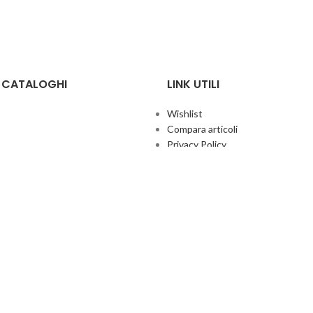
E CATALOGHI
LINK UTILI
Wishlist
Compara articoli
Privacy Policy
Cookie Policy
Termini e condizioni
ificate
Politica aziendale per la qualità
co Giochi
Contatti
Area Agenti
UFFICIO ITALIA
© 2026
· Ufficio Italia 2000 Srl Unipersonale.