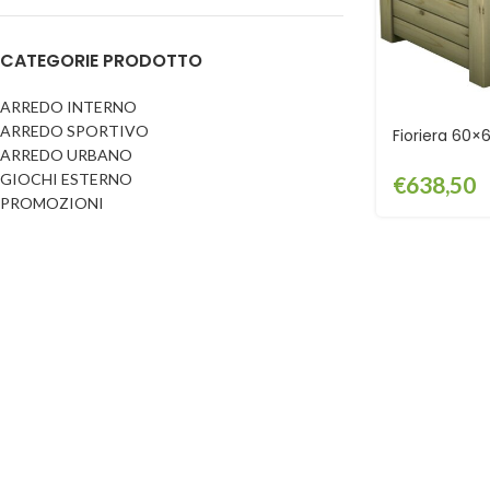
Dog
Posacenere
CATEGORIE PRODOTTO
Fioriere
Sicurezza stradale
Fontane
Tabelloni e bacheche
ARREDO INTERNO
ARREDO SPORTIVO
Gazebi e casette
Fioriera 60×6
Transenne
ARREDO URBANO
Orologi
GIOCHI ESTERNO
€
638,50
PROMOZIONI