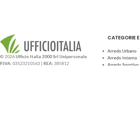
CATEGORIE 
Arredo Urbano
© 2026
Ufficio Italia 2000 Srl Unipersonale
Arredo Interno
P.IVA:
03523210163 |
REA
: 385812
Arredo Sportivo
SDI
: SUBM70N |
Cap. Sociale
131.500,00 I.V.
Giochi Esterno
Catalogo BPark
Società soggetta a direzione e coordinamento da
Promo Sedie Cert
parte di
GenALFA Holding srl
Attrezzature Par
Via A. Ponti n. 4 – Centro Commerciale Galassia
24126 Bergamo
Phone: +39.035.322206
Email: commerciale@ufficioitalia.com
PEC: info@pec.ufficioitalia.eu