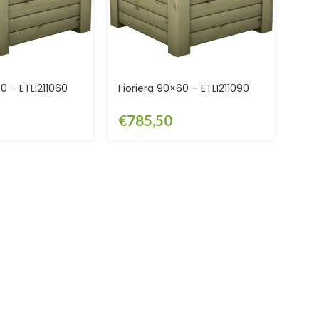
0 – ETLI211060
Fioriera 90×60 – ETLI211090
€
785,50