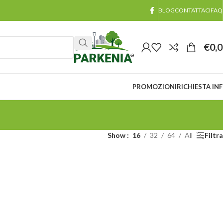
BLOG
CONTATTACI
FAQ
€
0,
PROMOZIONI
RICHIESTA IN
Show
16
32
64
All
Filtra