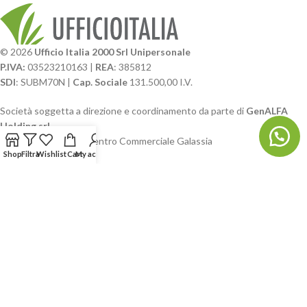
© 2026
Ufficio Italia 2000 Srl Unipersonale
P.IVA:
03523210163 |
REA
: 385812
SDI
: SUBM70N |
Cap. Sociale
131.500,00 I.V.
Società soggetta a direzione e coordinamento da parte di
GenALFA
Holding srl
Via A. Ponti n. 4 – Centro Commerciale Galassia
Shop
Filtra
Wishlist
Cart
My account
24126 Bergamo
Phone: +39.035.322206
Email: commerciale@ufficioitalia.com
PEC: info@pec.ufficioitalia.eu
CATEGORIE E CATALOGHI
LINK UTILI
BLOG E SOCIAL
UFFICIO ITALIA
© 2026
· Ufficio Italia 2000 Srl Unipersonale.