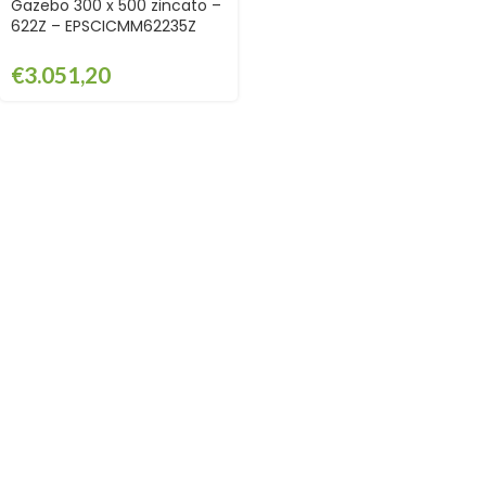
Gazebo 300 x 500 zincato –
622Z – EPSCICMM62235Z
€
3.051,20