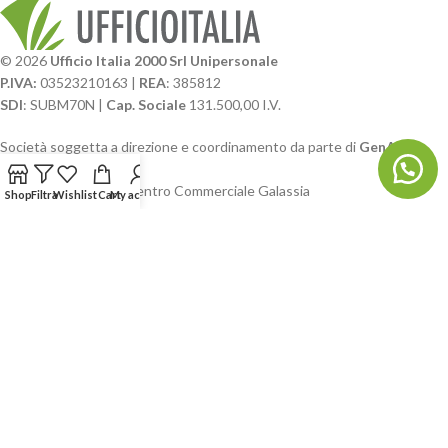
© 2026
Ufficio Italia 2000 Srl Unipersonale
P.IVA:
03523210163 |
REA
: 385812
SDI
: SUBM70N |
Cap. Sociale
131.500,00 I.V.
Società soggetta a direzione e coordinamento da parte di
GenALFA
Holding srl
Via A. Ponti n. 4 – Centro Commerciale Galassia
Shop
Filtra
Wishlist
Cart
My account
24126 Bergamo
Phone: +39.035.322206
Email: commerciale@ufficioitalia.com
PEC: info@pec.ufficioitalia.eu
CATEGORIE E CATALOGHI
LINK UTILI
BLOG E SOCIAL
UFFICIO ITALIA
© 2026
· Ufficio Italia 2000 Srl Unipersonale.