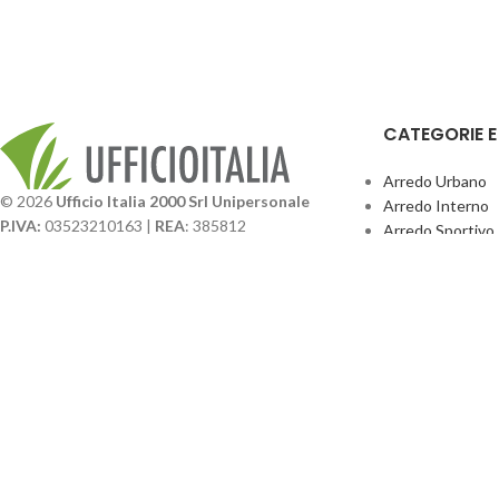
CATEGORIE 
Arredo Urbano
© 2026
Ufficio Italia 2000 Srl Unipersonale
Arredo Interno
P.IVA:
03523210163 |
REA
: 385812
Arredo Sportivo
SDI
: SUBM70N |
Cap. Sociale
131.500,00 I.V.
Giochi Esterno
Catalogo BPark
Società soggetta a direzione e coordinamento da
Promo Sedie Cert
parte di
GenALFA Holding srl
Attrezzature Par
Via A. Ponti n. 4 – Centro Commerciale Galassia
24126 Bergamo
Phone: +39.035.322206
Email: commerciale@ufficioitalia.com
PEC: info@pec.ufficioitalia.eu