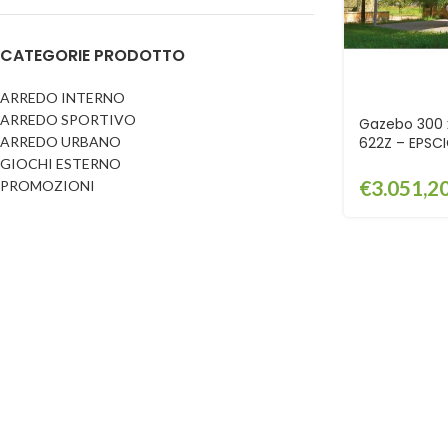
Dog
Posacenere
CATEGORIE PRODOTTO
Fioriere
Sicurezza stradale
Fontane
Tabelloni e bacheche
ARREDO INTERNO
ARREDO SPORTIVO
Gazebi e casette
Gazebo 300 
Transenne
ARREDO URBANO
622Z – EPS
Orologi
GIOCHI ESTERNO
€
3.051,2
PROMOZIONI