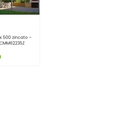
x 500 zincato –
CICMM62235Z
0