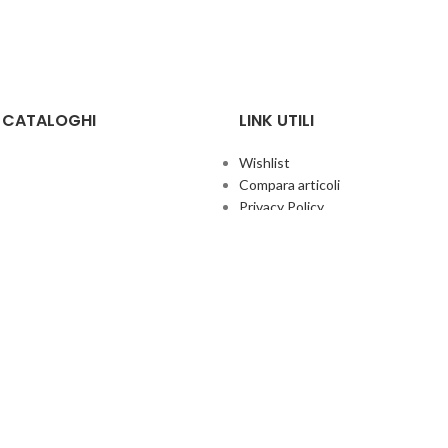
E CATALOGHI
LINK UTILI
Wishlist
Compara articoli
Privacy Policy
Cookie Policy
Termini e condizioni
ificate
Politica aziendale per la qualità
co Giochi
Contatti
Area Agenti
UFFICIO ITALIA
© 2026
· Ufficio Italia 2000 Srl Unipersonale.