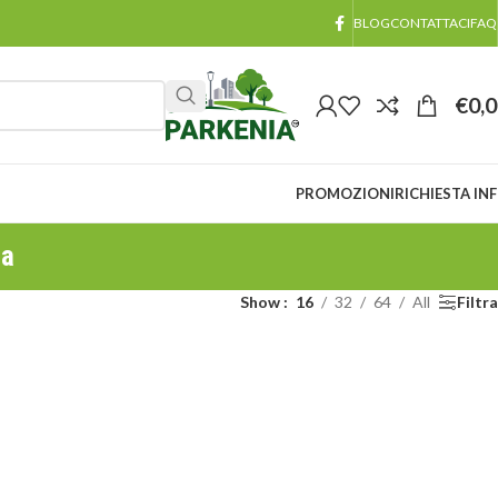
BLOG
CONTATTACI
FAQ
€
0,
PROMOZIONI
RICHIESTA IN
za
Show
16
32
64
All
Filtra