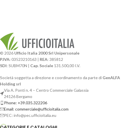
© 2026
Ufficio Italia 2000 Srl Unipersonale
P.IVA:
03523210163 |
REA
: 385812
SDI
: SUBM70N |
Cap. Sociale
131.500,00 I.V.
Società soggetta a direzione e coordinamento da parte di
GenALFA
Holding srl
Via A. Ponti n. 4 – Centro Commerciale Galassia
24126 Bergamo
Phone: +39.035.322206
Email: commerciale@ufficioitalia.com
PEC: info@pec.ufficioitalia.eu
CATEGORIE E CATALOGHI