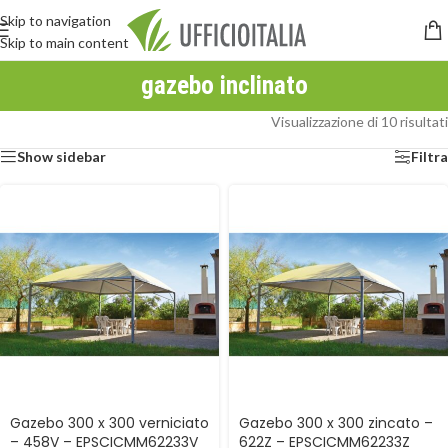
Skip to navigation
Skip to main content
gazebo inclinato
Visualizzazione di 10 risultati
Show sidebar
Filtra
Gazebo 300 x 300 verniciato
Gazebo 300 x 300 zincato –
– 458V – EPSCICMM62233V
622Z – EPSCICMM62233Z