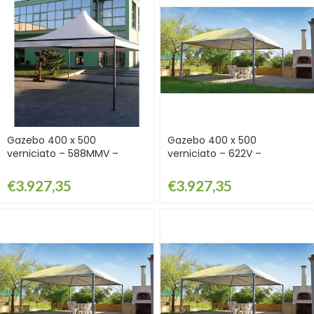
Gazebo 400 x 500
Gazebo 400 x 500
verniciato – 588MMV –
verniciato – 622V –
EPSAIRMM58845V
EPSCICMM62245V
€
3.927,35
€
3.927,35