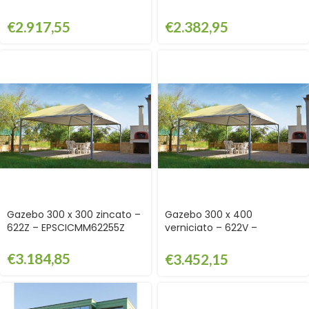
€
2.917,55
€
2.382,95
Gazebo 300 x 300 zincato –
Gazebo 300 x 400
622Z – EPSCICMM62255Z
verniciato – 622V –
EPSCICMM62234V
€
3.184,85
€
3.452,15