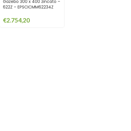
Gazebo 300 x 400 zincato –
622Z – EPSCICMM62234Z
€
2.754,20