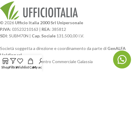
© 2026
Ufficio Italia 2000 Srl Unipersonale
P.IVA:
03523210163 |
REA
: 385812
SDI
: SUBM70N |
Cap. Sociale
131.500,00 I.V.
Società soggetta a direzione e coordinamento da parte di
GenALFA
Holding srl
Via A. Ponti n. 4 – Centro Commerciale Galassia
Shop
Filtra
Wishlist
Cart
My account
24126 Bergamo
Phone: +39.035.322206
Email: commerciale@ufficioitalia.com
PEC: info@pec.ufficioitalia.eu
CATEGORIE E CATALOGHI
LINK UTILI
BLOG E SOCIAL
UFFICIO ITALIA
© 2026
· Ufficio Italia 2000 Srl Unipersonale.