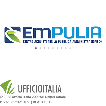
© 2026
Ufficio Italia 2000 Srl Unipersonale
P.IVA:
03523210163 |
REA
: 385812