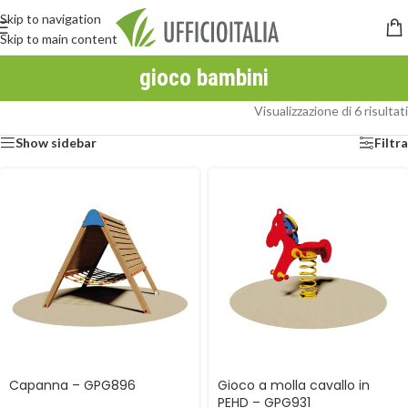
Skip to navigation
Skip to main content
gioco bambini
Visualizzazione di 6 risultati
Show sidebar
Filtra
Capanna – GPG896
Gioco a molla cavallo in
PEHD – GPG931