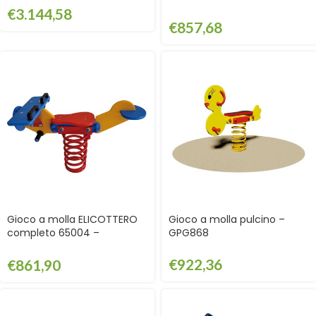
€
3.144,58
€
857,68
Gioco a molla ELICOTTERO
Gioco a molla pulcino –
completo 65004 –
GPG868
GGT65004
€
922,36
€
861,90