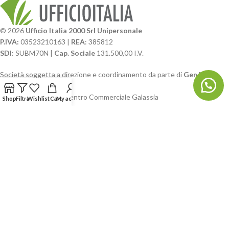
© 2026
Ufficio Italia 2000 Srl Unipersonale
P.IVA:
03523210163 |
REA
: 385812
SDI
: SUBM70N |
Cap. Sociale
131.500,00 I.V.
Società soggetta a direzione e coordinamento da parte di
GenALFA
Holding srl
Via A. Ponti n. 4 – Centro Commerciale Galassia
Shop
Filtra
Wishlist
Cart
My account
24126 Bergamo
Phone: +39.035.322206
Email: commerciale@ufficioitalia.com
PEC: info@pec.ufficioitalia.eu
CATEGORIE E CATALOGHI
LINK UTILI
BLOG E SOCIAL
UFFICIO ITALIA
© 2026
· Ufficio Italia 2000 Srl Unipersonale.