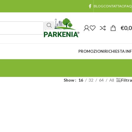
BLOG
CONTATTACI
FAQ
€
0,
PROMOZIONI
RICHIESTA IN
Show
16
32
64
All
Filtra