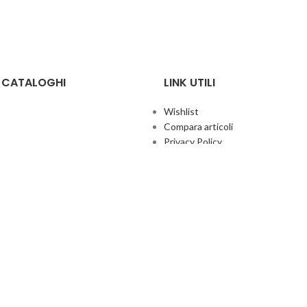
E CATALOGHI
LINK UTILI
Wishlist
Compara articoli
Privacy Policy
Cookie Policy
Termini e condizioni
ificate
Politica aziendale per la qualità
co Giochi
Contatti
Area Agenti
UFFICIO ITALIA
© 2026
· Ufficio Italia 2000 Srl Unipersonale.