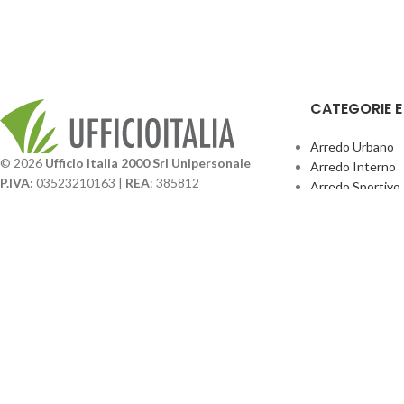
CATEGORIE 
Arredo Urbano
© 2026
Ufficio Italia 2000 Srl Unipersonale
Arredo Interno
P.IVA:
03523210163 |
REA
: 385812
Arredo Sportivo
SDI
: SUBM70N |
Cap. Sociale
131.500,00 I.V.
Giochi Esterno
Catalogo BPark
Società soggetta a direzione e coordinamento da
Promo Sedie Cert
parte di
GenALFA Holding srl
Attrezzature Par
Via A. Ponti n. 4 – Centro Commerciale Galassia
24126 Bergamo
Phone: +39.035.322206
Email: commerciale@ufficioitalia.com
PEC: info@pec.ufficioitalia.eu