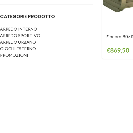
Dog
Posacenere
CATEGORIE PRODOTTO
Fioriere
Sicurezza stradale
Fontane
Tabelloni e bacheche
ARREDO INTERNO
ARREDO SPORTIVO
Gazebi e casette
Fioriera 80×1
Transenne
ARREDO URBANO
Orologi
GIOCHI ESTERNO
€
869,50
PROMOZIONI