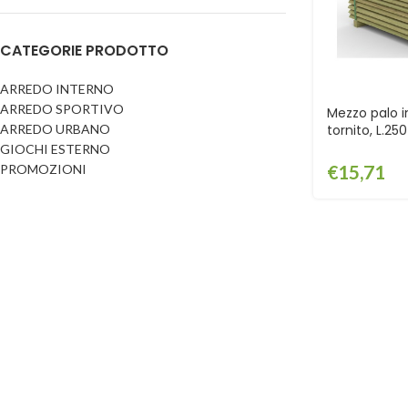
Dog
Posacenere
CATEGORIE PRODOTTO
Fioriere
Sicurezza stradale
Fontane
Tabelloni e bacheche
ARREDO INTERNO
ARREDO SPORTIVO
Gazebi e casette
Mezzo palo i
Transenne
ARREDO URBANO
tornito, L.25
Orologi
BANCALE – E
GIOCHI ESTERNO
€
15,71
PROMOZIONI