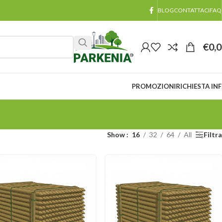
BLOG
CONTATTACI
FAQ
€
0,
PROMOZIONI
RICHIESTA IN
Show
16
32
64
All
Filtra