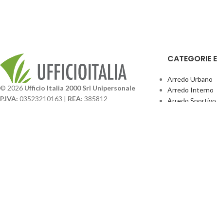
CATEGORIE 
Arredo Urbano
© 2026
Ufficio Italia 2000 Srl Unipersonale
Arredo Interno
P.IVA:
03523210163 |
REA
: 385812
Arredo Sportivo
SDI
: SUBM70N |
Cap. Sociale
131.500,00 I.V.
Giochi Esterno
Catalogo BPark
Società soggetta a direzione e coordinamento da
Promo Sedie Cert
parte di
GenALFA Holding srl
Attrezzature Par
Via A. Ponti n. 4 – Centro Commerciale Galassia
24126 Bergamo
Phone: +39.035.322206
Email: commerciale@ufficioitalia.com
PEC: info@pec.ufficioitalia.eu