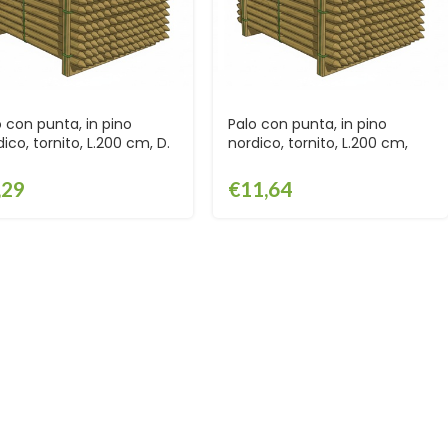
o con punta, in pino
Palo con punta, in pino
ico, tornito, L.200 cm, D.
nordico, tornito, L.200 cm,
m – BANCALE –
D.8 cm – BANCALE –
BPP2005
EDOBPP2008
,29
€
11,64