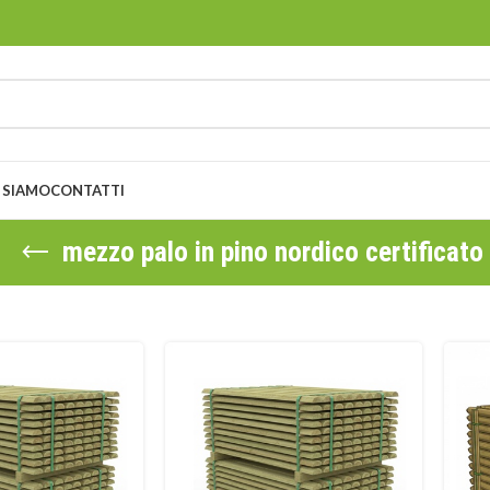
 SIAMO
CONTATTI
mezzo palo in pino nordico certificato