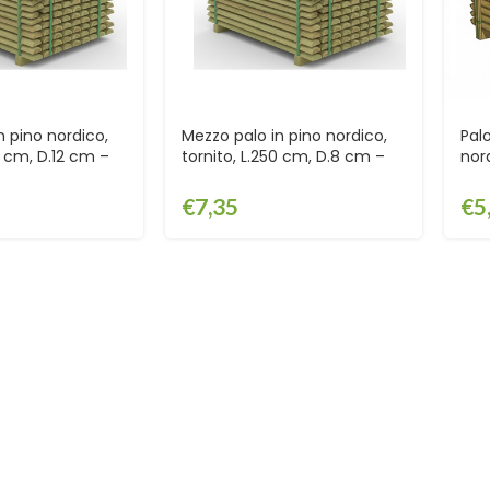
n pino nordico,
Mezzo palo in pino nordico,
Pal
0 cm, D.12 cm –
tornito, L.250 cm, D.8 cm –
nord
DOBMP25012
BANCALE – EDOBMP2508
5 c
EDO
€
7,35
€
5