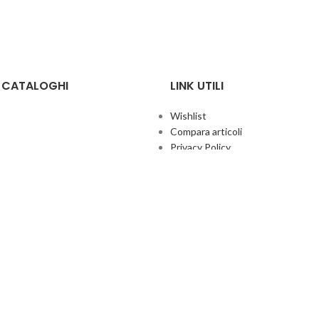
E CATALOGHI
LINK UTILI
Wishlist
Compara articoli
Privacy Policy
Cookie Policy
Termini e condizioni
ificate
Politica aziendale per la qualità
co Giochi
Contatti
Area Agenti
UFFICIO ITALIA
© 2026
· Ufficio Italia 2000 Srl Unipersonale.