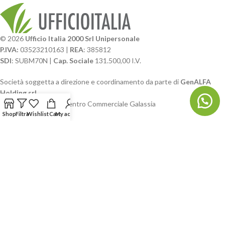
© 2026
Ufficio Italia 2000 Srl Unipersonale
P.IVA:
03523210163 |
REA
: 385812
SDI
: SUBM70N |
Cap. Sociale
131.500,00 I.V.
Società soggetta a direzione e coordinamento da parte di
GenALFA
Holding srl
Via A. Ponti n. 4 – Centro Commerciale Galassia
24126 Bergamo
Shop
Filtra
Wishlist
Cart
My account
Phone: +39.035.322206
Email: commerciale@ufficioitalia.com
PEC: info@pec.ufficioitalia.eu
CATEGORIE E CATALOGHI
LINK UTILI
BLOG E SOCIAL
UFFICIO ITALIA
© 2026
· Ufficio Italia 2000 Srl Unipersonale.