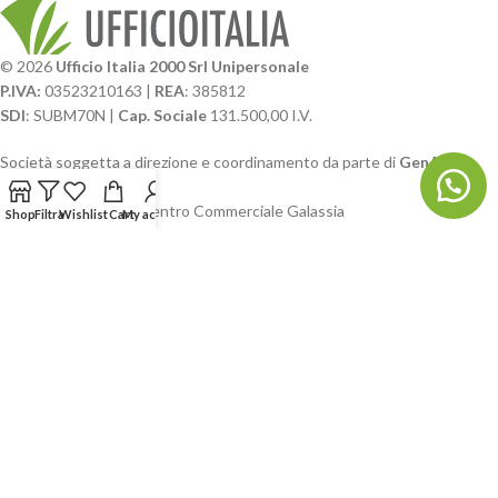
© 2026
Ufficio Italia 2000 Srl Unipersonale
P.IVA:
03523210163 |
REA
: 385812
SDI
: SUBM70N |
Cap. Sociale
131.500,00 I.V.
Società soggetta a direzione e coordinamento da parte di
GenALFA
Holding srl
Via A. Ponti n. 4 – Centro Commerciale Galassia
Shop
Filtra
Wishlist
Cart
My account
24126 Bergamo
Phone: +39.035.322206
Email: commerciale@ufficioitalia.com
PEC: info@pec.ufficioitalia.eu
CATEGORIE E CATALOGHI
LINK UTILI
BLOG E SOCIAL
UFFICIO ITALIA
© 2026
· Ufficio Italia 2000 Srl Unipersonale.